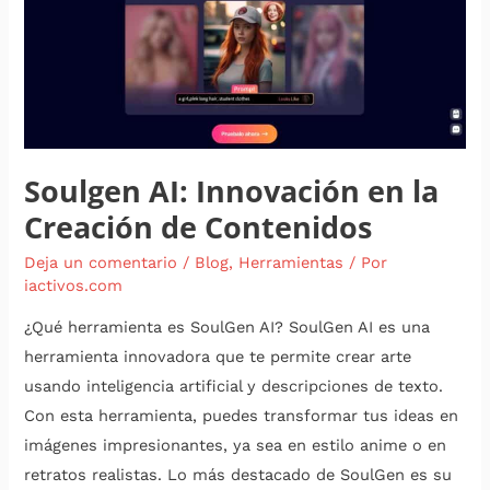
en
la
Creación
de
Contenidos
Soulgen AI: Innovación en la
Creación de Contenidos
Deja un comentario
/
Blog
,
Herramientas
/ Por
iactivos.com
¿Qué herramienta es SoulGen AI? SoulGen AI es una
herramienta innovadora que te permite crear arte
usando inteligencia artificial y descripciones de texto.
Con esta herramienta, puedes transformar tus ideas en
imágenes impresionantes, ya sea en estilo anime o en
retratos realistas. Lo más destacado de SoulGen es su